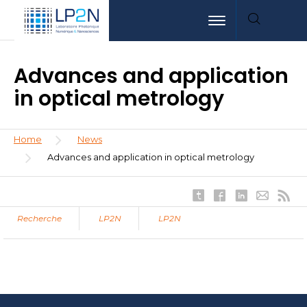
Skip
Aller
Aller
Toggle navigation
to
au
à
main
menu
la
content
recherche
Advances and application
in optical metrology
Breadcrumb
Home
News
Advances and application in optical metrology
Recherche
LP2N
LP2N